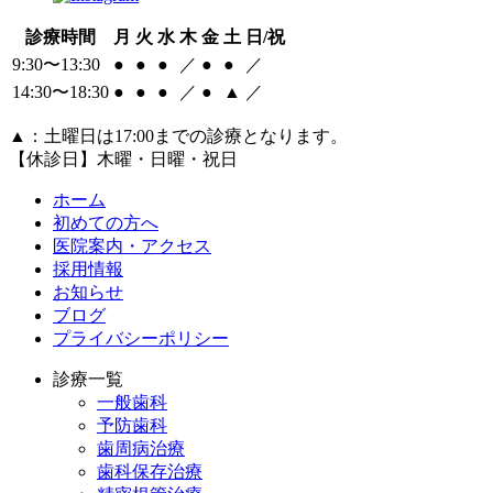
診療時間
月
火
水
木
金
土
日/祝
9:30〜13:30
●
●
●
／
●
●
／
14:30〜18:30
●
●
●
／
●
▲
／
▲：土曜日は17:00までの診療となります。
【休診日】木曜・日曜・祝日
ホーム
初めての方へ
医院案内・アクセス
採用情報
お知らせ
ブログ
プライバシーポリシー
診療一覧
一般歯科
予防歯科
歯周病治療
歯科保存治療