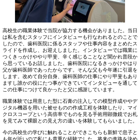
高校生の職業体験で当院が協力する機会がありました。当日
は私を含むスタッフにインタビューも行なわれるとのことで
したので、歯科医院に係るスタッフや仕事内容をまとめたス
ライドを作成し、お迎えしました。インタビューでは職業に
つくきっかけややり甲斐、辛く感じることなど聞かれ普段か
ら思っているお話しました。歯科医院になるきっかけやはり
父が歯科医師であったからです。そんな父も今年遂に引退を
します。改めて自分自身、歯科医師の仕事にやり甲斐もあり
ますし誰かの役にたつ事ができていてインタビューを通して
この仕事につけて良かったと父に感謝しています。
職業体験では用意した型に石膏の注入しての模型作成ややデ
ジタル機器を用いた被せものの作成工程を体験したり、マイ
クロスコープという高倍率でものを見る手術用顕微鏡でお札
を見てみて裸眼との見え方の違いを体験してもらいました。
今の高校生の学びに触れることができこちらも新鮮で息子と
も年が近いので私にも貴重な経験でした。将来の進路を決め